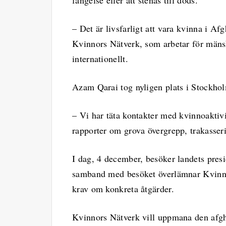
fängelse eller att stenas till döds.
– Det är livsfarligt att vara kvinna i A
Kvinnors Nätverk, som arbetar för mänsk
internationellt.
Azam Qarai tog nyligen plats i Stockholm
– Vi har täta kontakter med kvinnoaktivi
rapporter om grova övergrepp, trakasser
I dag, 4 december, besöker landets pre
samband med besöket överlämnar Kvinnor
krav om konkreta åtgärder.
Kvinnors Nätverk vill uppmana den afgha