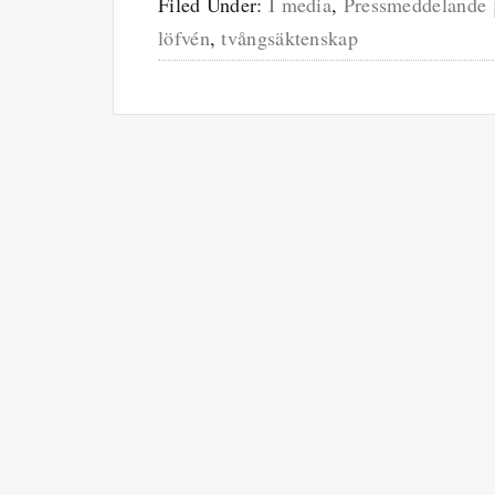
Filed Under:
I media
,
Pressmeddelande
löfvén
,
tvångsäktenskap