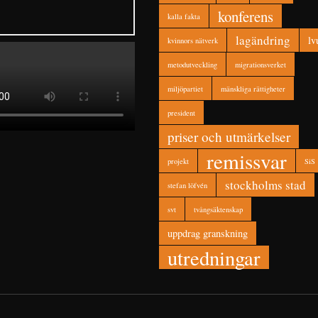
konferens
kalla fakta
lagändring
lv
kvinnors nätverk
metodutveckling
migrationsverket
miljöpartiet
mänskliga rättigheter
president
priser och utmärkelser
remissvar
projekt
SiS
stockholms stad
stefan löfvén
svt
tvångsäktenskap
uppdrag granskning
utredningar