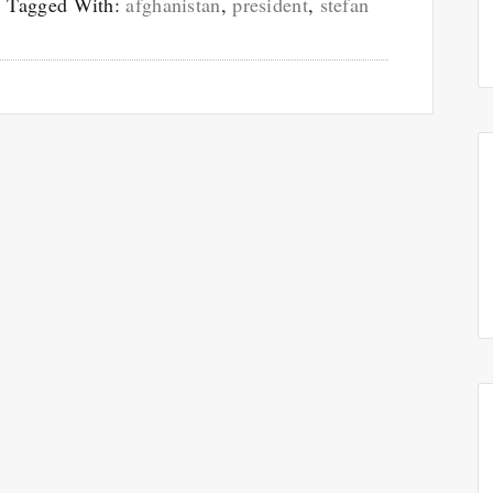
Tagged With:
afghanistan
,
president
,
stefan