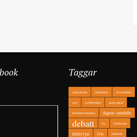
book
Taggar
afghanistan
almedalen
Arvsfonden
asyl
asylboenden
azam qarai
dagens samhälle
barnkonventionen
debatt
etc
femforum
intervju
ivo
jubileum