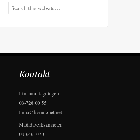
Kontakt
Linnamottagningen
08-728 00 55
linna@kvinnonet.net
Matildaverksamheten
08-6461070