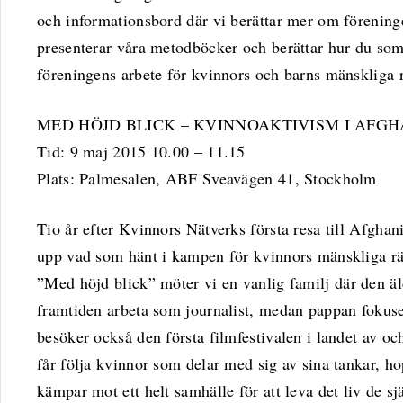
och informationsbord där vi berättar mer om förening
presenterar våra metodböcker och berättar hur du som 
föreningens arbete för kvinnors och barns mänskliga r
MED HÖJD BLICK – KVINNOAKTIVISM I AFG
Tid: 9 maj 2015 10.00 – 11.15
Plats: Palmesalen, ABF Sveavägen 41, Stockholm
Tio år efter Kvinnors Nätverks första resa till Afghani
upp vad som hänt i kampen för kvinnors mänskliga rä
”Med höjd blick” möter vi en vanlig fami
lj där den ä
framtiden arbeta som journalist, medan pappan fokusera
besöker också den första filmfestivalen i landet av o
får följa kvinnor som delar med sig av sina tankar, 
kämpar mot ett helt samhälle för att leva det liv de sjä