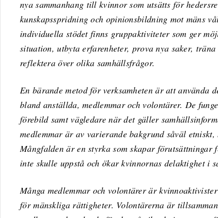
nya sammanhang till kvinnor som utsätts för hedersre
kunskapsspridning och opinionsbildning mot mäns vå
individuella stödet finns gruppaktiviteter som ger möj
situation, utbyta erfarenheter, prova nya saker, trän
reflektera över olika samhällsfrågor.
En bärande metod för verksamheten är att använda d
bland anställda, medlemmar och volontärer. De fung
förebild samt vägledare när det gäller samhällsinfor
medlemmar är av varierande bakgrund såväl etniskt, 
Mångfalden är en styrka som skapar förutsättningar 
inte skulle uppstå och ökar kvinnornas delaktighet i s
Många medlemmar och volontärer är kvinnoaktivister
för mänskliga rättigheter. Volontärerna är tillsamma