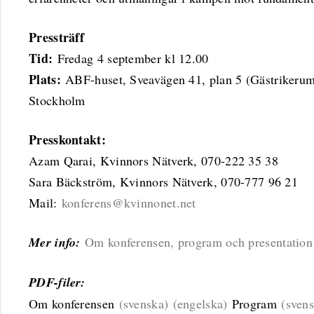
Pressträff
Tid:
Fredag 4 september kl 12.00
Plats:
ABF-huset, Sveavägen 41, plan 5 (Gästriker
Stockholm
Presskontakt:
Azam Qarai, Kvinnors Nätverk, 070-222 35 38
Sara Bäckström, Kvinnors Nätverk, 070-777 96 21
Mail:
konferens@kvinnonet.net
Mer info:
Om konferensen, program och presentation 
PDF-filer:
Om konferensen
(svenska)
(engelska)
Program
(sven