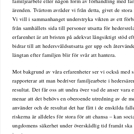
familjearbete eller någon form av förhandling med fam
ärenden. Tvärtom avråder vi från detta, givet de stora
Vi vill i sammanhanget understryka vikten av ett förbä
från samhällets sida till personer utsatta för hedersrel
erfarenhet är att bristen på adekvat långsiktigt stöd 
bidrar till att hedersvåldsutsatta ger upp och återvä
längtan efter familjen blir för svår att hantera.
Mot bakgrund av våra erfarenheter ser vi också med sk
rapporterar att man bedriver familjearbete i hedersä
resultat. Det får oss att undra över vad de anser vara et
menar att det behövs en oberoende utredning av de m
använder och de resultat det har fått i de enskilda fal
riskerna är alldeles för stora för att chansa – kan soci
ungdomens säkerhet under överskådlig tid framåt ska 