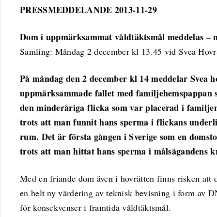
PRESSMEDDELANDE 2013-11-29
Dom i uppmärksammat våldtäktsmål meddelas – ma
Samling: Måndag 2 december kl 13.45 vid Svea Hovr
På måndag den 2 december kl 14 meddelar Svea ho
uppmärksammade fallet med familjehemspappan so
den minderåriga flicka som var placerad i familjen
trots att man funnit hans sperma i flickans underl
rum. Det är första gången i Sverige som en domsto
trots att man hittat hans sperma i målsägandens
Med en friande dom även i hovrätten finns risken att 
en helt ny värdering av teknisk bevisning i form av D
för konsekvenser i framtida våldtäktsmål.