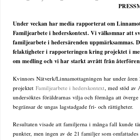
PRESSM
Under veckan har media rapporterat om Linnamot
Familjearbete i hederskontext. Vi välkomnar att s
familjearbete i hedersärenden uppmärksammas. D
felaktigheter i rapporteringen kring projektet i me
om medling och vi har starkt avrått från återföre
Kvinnors Nätverk/Linnamottagningen har under åren 
projektet
Familjearbete i hederskontext
, med stöd av 
undersöktes föräldrarnas vilja och förmåga att överg
begränsar de ungas lagstadgade fri- och rättigheter.
Resultaten visade att familjerna i många fall kunde tä
punkter, men ingen av de 21 familjer som omfattades a