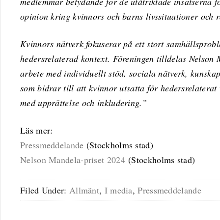
medlemmar betydande för de utåtriktade insatserna fö
opinion kring kvinnors och barns livssituationer och r
Kvinnors nätverk fokuserar på ett stort samhällsprob
hedersrelaterad kontext. Föreningen tilldelas Nelson 
arbete med individuellt stöd, sociala nätverk, kunska
som bidrar till att kvinnor utsatta för hedersrelatera
med upprättelse och inkludering.”
Läs mer:
Pressmeddelande
(Stockholms stad)
Nelson Mandela-priset 2024
(Stockholms stad)
Filed Under:
Allmänt
,
I media
,
Pressmeddelande