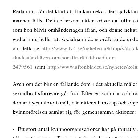
Redan nu står det klart att flickan nekas den självklar
mannen fälls. Detta eftersom rätten kräver en fullmak
som hon blivit omhändertagen ifrån, och denne nekat 
godtar inte heller att socialnämndens ordförande und
om detta se
http://www.tv4.se/nyheterna/klipp/våldtäkt
skadestånd-även-om-hon-får-rätt-i-hovrätten-
2479561
samt
http://www.aftonbladet.se/nyheter/kol
Även om det blir en fällande dom i det aktuella måle
sexualbrottsförövare går fria. Efter en sommar och 
domar i sexualbrottsmål, där rättens kunskap och objek
kvinnorörelsen samlat sig för gemensamma aktioner:
· Ett stort antal kvinnoorganisationer har på initiativ