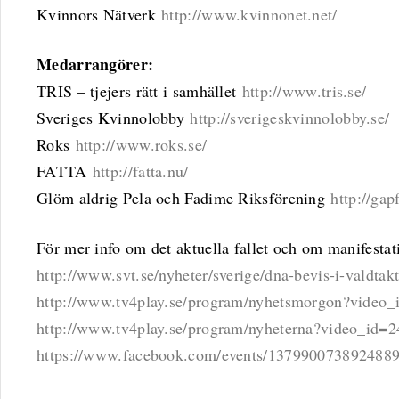
Kvinnors Nätverk
http://www.kvinnonet.net/
Medarrangörer:
TRIS – tjejers rätt i samhället
http://www.tris.se/
Sveriges Kvinnolobby
http://sverigeskvinnolobby.se/
Roks
http://www.roks.se/
FATTA
http://fatta.nu/
Glöm aldrig Pela och Fadime Riksförening
http://gap
För mer info om det aktuella fallet och om manifestat
http://www.svt.se/nyheter/sverige/dna-bevis-i-valdta
http://www.tv4play.se/program/nyhetsmorgon?video
http://www.tv4play.se/program/nyheterna?video_id=
https://www.facebook.com/events/1379900738924889