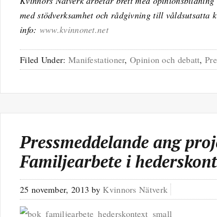
Kvinnors Nätverk arbetar brett med opinionsbildning
med stödverksamhet och rådgivning till våldsutsatta
info:
www.kvinnonet.net
Filed Under:
Manifestationer
,
Opinion och debatt
,
Pr
Pressmeddelande ang proj
Familjearbete i hederskont
25 november, 2013
by
Kvinnors Nätverk