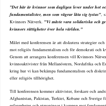
”Det här är kvinnor som dagligen lever under hot oc
fundamentalister, men som vägrar låta sig tystas”
,
sä
Kvinnors Nätverk.
”Vi måste vara solidariska och g
kvinnors rättigheter över hela världen.”
Målet med konferensen är att diskutera strategier och
mot religiös fundamentalism och för demokrati och kv
Genom att arrangera konferensen vill Kvinnors Nätver
kvinnoaktivister från Mellanöstern, Nordafrika och Eu
kring hur vi kan bekämpa fundamentalism och diskrim
eller religiös tillhörighet.
Till konferensen kommer aktivister, forskare och andr
Afghanistan, Pakistan, Turkiet, Kobane och Sverige fö
erfarenheter och utmaningar i kampen mot fundamental