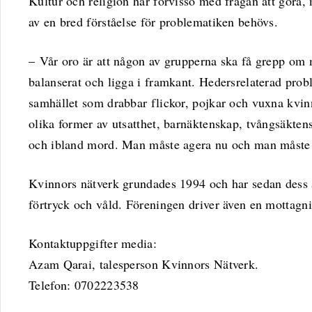
Kultur och religion har förvisso med frågan att göra
av en bred förståelse för problematiken behövs.
– Vår oro är att någon av grupperna ska få grepp om
balanserat och ligga i framkant. Hedersrelaterad probl
samhället som drabbar flickor, pojkar och vuxna kvinn
olika former av utsatthet, barnäktenskap, tvångsäkte
och ibland mord. Man måste agera nu och man måste a
Kvinnors nätverk grundades 1994 och har sedan dess a
förtryck och våld. Föreningen driver även en mottag
Kontaktuppgifter media:
Azam Qarai, talesperson Kvinnors Nätverk.
Telefon: 0702223538