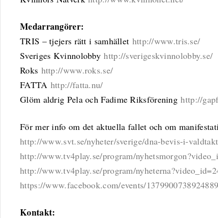
Medarrangörer:
TRIS – tjejers rätt i samhället
http://www.tris.se/
Sveriges Kvinnolobby
http://sverigeskvinnolobby.se/
Roks
http://www.roks.se/
FATTA
http://fatta.nu/
Glöm aldrig Pela och Fadime Riksförening
http://gap
För mer info om det aktuella fallet och om manifestat
http://www.svt.se/nyheter/sverige/dna-bevis-i-valdta
http://www.tv4play.se/program/nyhetsmorgon?video
http://www.tv4play.se/program/nyheterna?video_id=
https://www.facebook.com/events/1379900738924889
Kontakt: