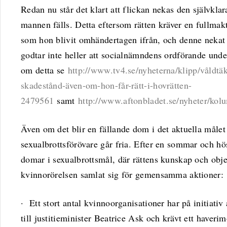
Redan nu står det klart att flickan nekas den självklar
mannen fälls. Detta eftersom rätten kräver en fullmak
som hon blivit omhändertagen ifrån, och denne nekat 
godtar inte heller att socialnämndens ordförande und
om detta se
http://www.tv4.se/nyheterna/klipp/våldtäkt
skadestånd-även-om-hon-får-rätt-i-hovrätten-
2479561
samt
http://www.aftonbladet.se/nyheter/kol
Även om det blir en fällande dom i det aktuella måle
sexualbrottsförövare går fria. Efter en sommar och 
domar i sexualbrottsmål, där rättens kunskap och objek
kvinnorörelsen samlat sig för gemensamma aktioner:
· Ett stort antal kvinnoorganisationer har på initiativ
till justitieminister Beatrice Ask och krävt ett haverim