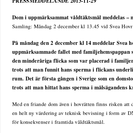
PRESSMEDDELANDE 2013-11-29
Dom i uppmärksammat våldtäktsmål meddelas – ma
Samling: Måndag 2 december kl 13.45 vid Svea Hovr
På måndag den 2 december kl 14 meddelar Svea ho
uppmärksammade fallet med familjehemspappan so
den minderåriga flicka som var placerad i familjen
trots att man funnit hans sperma i flickans underl
rum. Det är första gången i Sverige som en domsto
trots att man hittat hans sperma i målsägandens
Med en friande dom även i hovrätten finns risken att 
en helt ny värdering av teknisk bevisning i form av D
för konsekvenser i framtida våldtäktsmål.