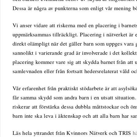
Dessa är några av punkterna som enligt vår mening bö
Vi anser vidare att riskerna med en placering i barnet
uppmärksammas tillräckligt. Placering i nätverket är e
direkt olämpligt när det gäller barn som uppges vara g
sannolikt i varierande grad är involverade i det kollek
placering kommer vare sig att skydda barnet från att u
samlevnaden eller från fortsatt hedersrelaterat våld oc
Vår erfarenhet från praktiskt stödarbete är att asyls
får samma skydd som andra barn i en utsatt situation.
riskerar att förstärka dessa dubbla måttstockar och öns
barn inte ska leva i äktenskap och att alla barn har sa
Läs hela yttrandet från Kvinnors Nätverk och TRIS
h