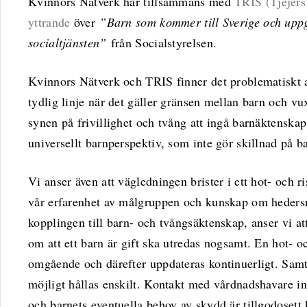
Kvinnors Nätverk har tillsammans med
TRIS (Tjejers 
yttrande
över
”
Barn som kommer till Sverige och uppge
socialtjänsten”
från Socialstyrelsen.
Kvinnors Nätverk och TRIS finner det problematiskt a
tydlig linje när det gäller gränsen mellan barn och vux
synen på frivillighet och tvång att ingå barnäktenskap. 
universellt barnperspektiv, som inte gör skillnad på b
Vi anser även att vägledningen brister i ett hot- och 
vår erfarenhet av målgruppen och kunskap om hedersre
kopplingen till barn- och tvångsäktenskap, anser vi at
om att ett barn är gift ska utredas nogsamt. En hot- 
omgående och därefter uppdateras kontinuerligt. Sam
möjligt hållas enskilt. Kontakt med vårdnadshavare i
och barnets eventuella behov av skydd är tillgodosett